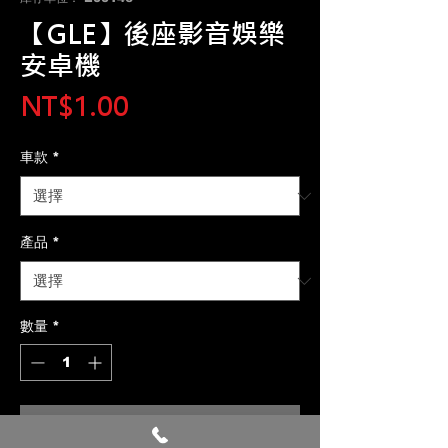
【GLE】後座影音娛樂
安卓機
價
NT$1.00
格
車款
*
產品
*
數量
*
新增至購物車