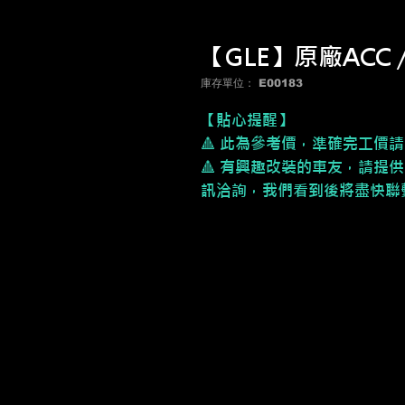
【GLE】原廠ACC 
庫存單位： E00183
【貼心提醒】
🔺 此為參考價，準確完工價
🔺 有興趣改裝的車友，請提供
訊洽詢，我們看到後將盡快聯