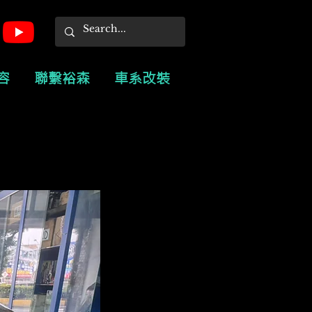
容
聯繫裕森
車系改裝