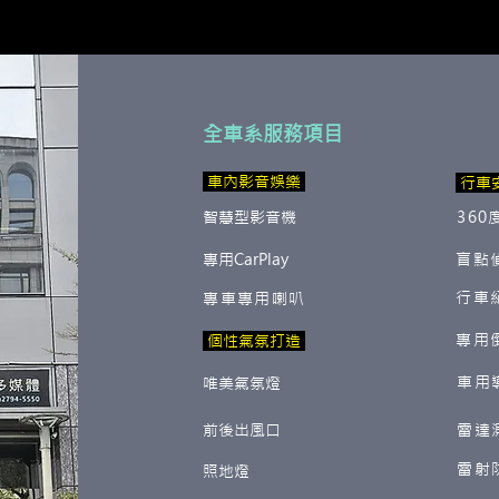
全車系服務項目
​ 車內影音娛樂
行車
智慧型影音機
360
專用CarPlay
盲點
行車
專車專用喇叭
專用
​ 個性氣氛打造
車用
唯美氣氛燈
前後出風口
雷達
雷射
照地燈