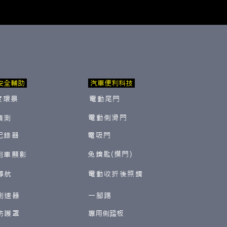
安全輔助
汽車便利科技
度環景
電動尾門
電動側滑門
偵測
紀錄器
電吸門
免鑰匙(摸門)
倒車顯影
導航
電動收折後照鏡
測速器
一腳踢
防護罩
​專用側踏板