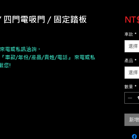
/ 四門電吸門 / 固定踏板
NT$
車款
*
選擇
請來電或私訊洽詢。
『車款/年份/產品/貴姓/電話』 來電或私
產品
*
繫您!
選擇
數量
*
新增