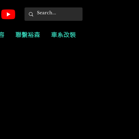
容
聯繫裕森
車系改裝