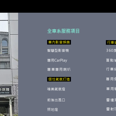
全車系服務項目
​ 車內影音娛樂
行車
智慧型影音機
360
專用CarPlay
盲點
行車
專車專用喇叭
專用
​ 個性氣氛打造
車用
唯美氣氛燈
前後出風口
雷達
雷射
照地燈