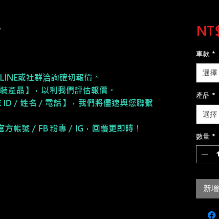
y
NT$
車款
*
選擇
LINE或社群洽詢確切報價。
安裝產品】，以利我們評估報價。
產品
*
NE ID／姓名／電話】，我們將儘速與您聯繫
選擇
E 官方帳號／FB 粉專／IG，回覆更即時！
數量
*
新增