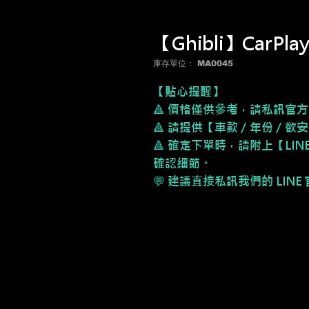
【Ghibli】CarPla
庫存單位： MA0045
【貼心提醒】
🔺 價格僅供參考，請私訊官方
🔺 請提供【車款／年份／欲
🔺 確定下單時，請附上【LI
確認細節。
💬 建議直接私訊我們的 LIN