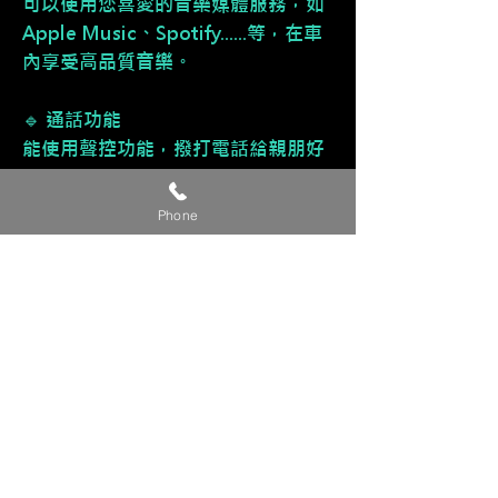
可以使用您喜愛的音樂媒體服務，如
Apple Music、Spotify......等，在車
內享受高品質音樂。
🔹 通話功能
能使用聲控功能，撥打電話給親朋好
友。
Phone
🔹 多元應用功能
接收訊息、行事曆......等功能。
🔹 直覺式操作
介面直覺好上手，售後服務有技術專
員教導您使用，不擔心不會使用。
🔹 🈶 支援手機鏡像輸出，同步
iPhone手機畫面，進而能觀看影片。