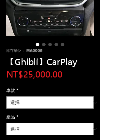
庫存單位： MA0005
【Ghibli】CarPlay
價
NT$25,000.00
格
車款
*
產品
*