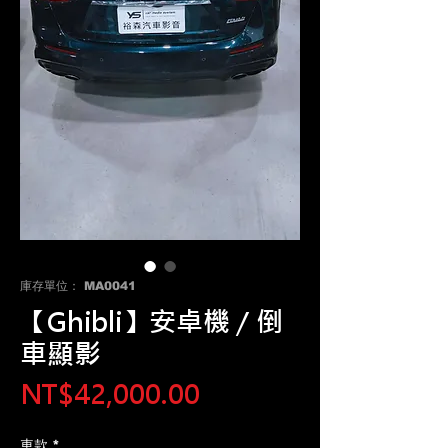
庫存單位： MA0041
【Ghibli】安卓機 / 倒
車顯影
價
NT$42,000.00
格
車款
*