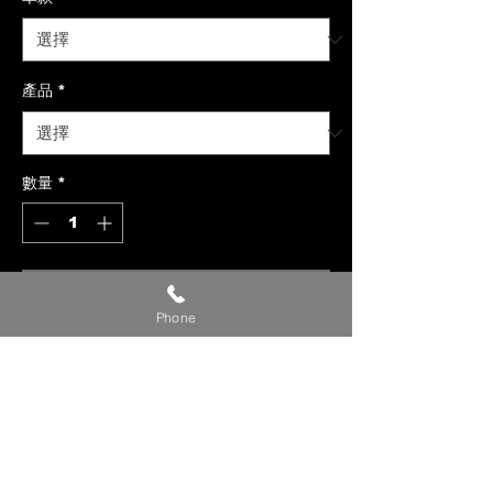
產品
*
數量
*
新增至購物車
Phone
【貼心提醒】
🔺 價格僅供參考，請私訊官方LINE或
社群洽詢確切報價。
🔺 請提供【車款／年份／欲安裝產
品】，以利我們評估報價。