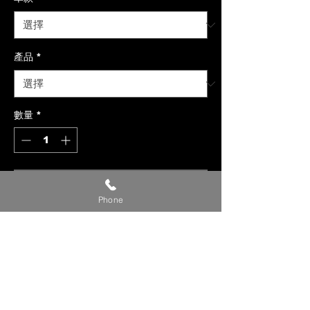
產品
*
數量
*
新增至購物車
Phone
【貼心提醒】
🔺 價格僅供參考，請私訊官方LINE或
社群洽詢確切報價。
🔺 請提供【車款／年份／欲安裝產
品】，以利我們評估報價。