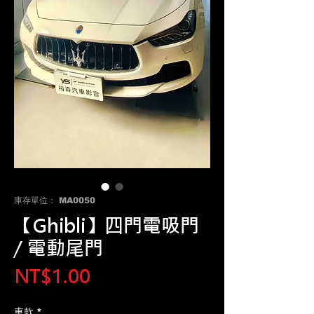
庫存單位： MA0050
【Ghibli】四門電吸門
/ 電動尾門
價
NT$1.00
格
車款
*