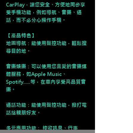
CarPlay，讓您安全、方便地同步享
受手機功能，例如導航、音樂、通
話，而不必分心操作手機。
【產品特色】
地圖導航：能使用聲控功能，輕鬆搜
尋目的地。
音樂娛樂：可以使用您喜愛的音樂媒
體服務，如Apple Music、
Spotify......等，在車內享受高品質音
樂。
通話功能：能使用聲控功能，撥打電
話給親朋好友。
多元應用功能： 接收訊息、行事