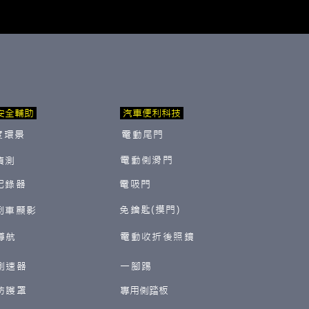
安全輔助
汽車便利科技
度環景
電動尾門
電動側滑門
偵測
紀錄器
電吸門
免鑰匙(摸門)
倒車顯影
導航
電動收折後照鏡
測速器
一腳踢
防護罩
​專用側踏板