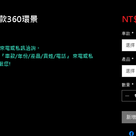
用款360環景
NT$
車款
*
選擇
來電或私訊洽詢。
『車款/年份/產品/貴姓/電話』 來電或私
產品
*
繫您!
選擇
數量
*
新增