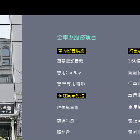
全車系服務項目
​ 車內影音娛樂
行車
智慧型影音機
360
專用CarPlay
盲點
行車
專車專用喇叭
專用
​ 個性氣氛打造
車用
唯美氣氛燈
前後出風口
雷達
雷射
照地燈