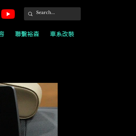
容
聯繫裕森
車系改裝