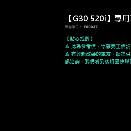
【G30 520i】專
庫存單位： F00037
【貼心提醒】
🔺 此為參考價，
準確完工價請
🔺 有興趣改裝的車友，請提供
訊洽詢，我們看到後將盡快聯