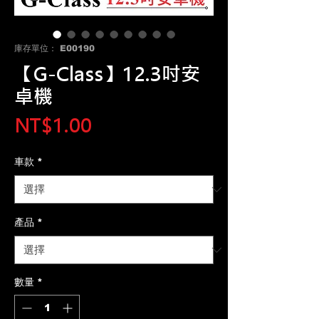
庫存單位： E00190
【G-Class】12.3吋安
卓機
價
NT$1.00
格
車款
*
產品
*
數量
*