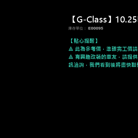
【G-Class】10.
庫存單位： E00095
【貼心提醒】
🔺 此為參考價，
準確完工價請
🔺 有興趣改裝的車友，請提供
訊洽詢，我們看到後將盡快聯