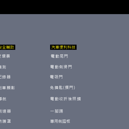
安全輔助
汽車便利科技
度環景
電動尾門
電動側滑門
偵測
紀錄器
電吸門
免鑰匙(摸門)
倒車顯影
導航
電動收折後照鏡
測速器
一腳踢
防護罩
​專用側踏板