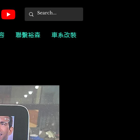
容
聯繫裕森
車系改裝