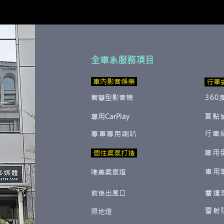
全車系服務項目
​ 車內影音娛樂
行車
智慧型影音機
360
專用CarPlay
盲點
行車
專車專用喇叭
專用
​ 個性氣氛打造
車用
唯美氣氛燈
前後出風口
雷達
雷射
照地燈