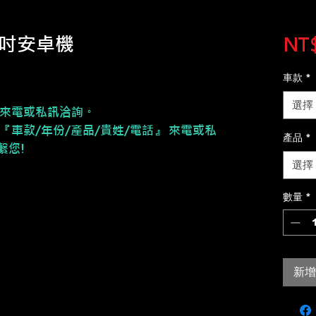
25吋安卓機
NT$
車款
*
選擇
來電或私訊洽詢。
『車款/年份/產品/貴姓/電話』 來電或私
產品
*
繫您!
選擇
數量
*
新增