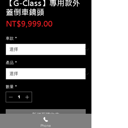
【G-Class】專用款外
蓋倒車鏡頭
價
NT$9,999.00
格
車款
*
產品
*
數量
*
新增至購物車
Phone