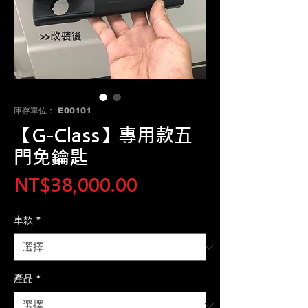
庫存單位： E00101
【G-Class】專用款五
門免鑰匙
價
NT$38,000.00
格
車款
*
產品
*