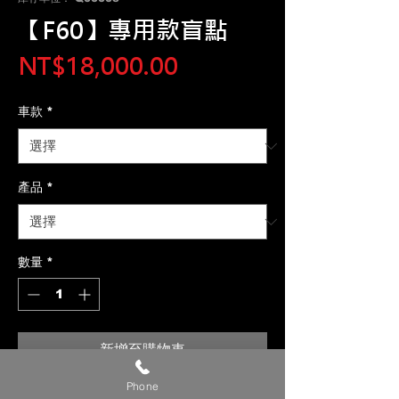
【F60】專用款盲點
價
NT$18,000.00
格
車款
*
產品
*
數量
*
新增至購物車
Phone