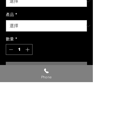
產品
*
數量
*
新增至購物車
Phone
【貼心提醒】
🔺 價格僅供參考，請私訊官方LINE或
社群洽詢確切報價。
🔺 請提供【車款／年份／欲安裝產
品】，以利我們評估報價。
🔺 確定下單時，請附上【LINE ID／
姓名／電話】，我們將儘速與您聯繫