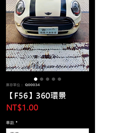
庫存單位： Q00034
【F56】360環景
價
NT$1.00
格
車款
*