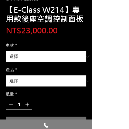
【E-Class W214】專
用款後座空調控制面板
價
NT$23,000.00
格
車款
*
產品
*
數量
*
新增至購物車