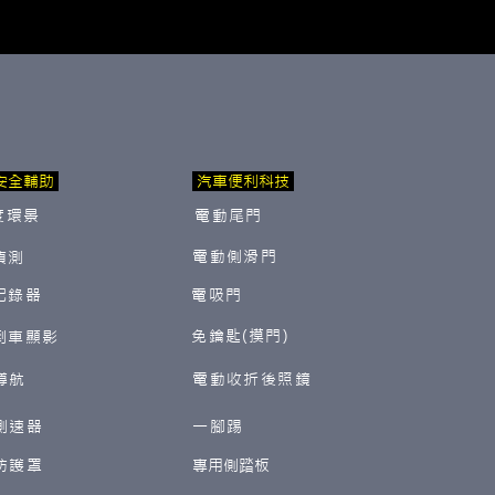
安全輔助
汽車便利科技
度環景
電動尾門
電動側滑門
偵測
紀錄器
電吸門
免鑰匙(摸門)
倒車顯影
導航
電動收折後照鏡
測速器
一腳踢
防護罩
​專用側踏板