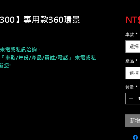
2 E300】專用款360環景
NT$
車款
*
選擇
來電或私訊洽詢。
『車款/年份/產品/貴姓/電話』 來電或私
產品
*
繫您!
選擇
數量
*
新增