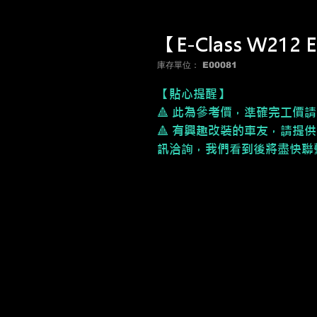
【E-Class W21
庫存單位： E00081
【貼心提醒】
🔺 此為參考價，
準確完工價請
🔺 有興趣改裝的車友，請提供
訊洽詢，我們看到後將盡快聯