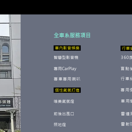
全車系服務項目
​ 車內影音娛樂
行車
智慧型影音機
360
專用CarPlay
盲點
行車
專車專用喇叭
專用
​ 個性氣氛打造
車用
唯美氣氛燈
前後出風口
雷達
雷射
照地燈