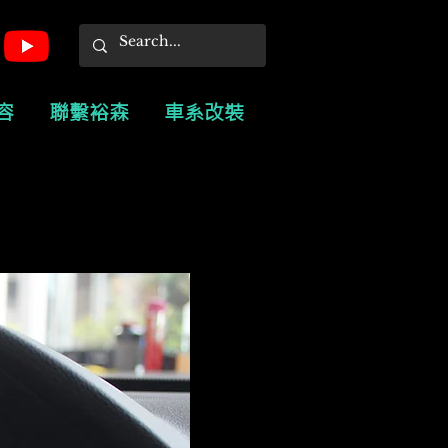
容
聯繫裕森
車系改裝