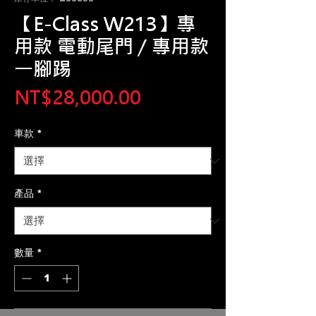
【E-Class W213】專
用款 電動尾門 / 專用款
一腳踢
價
NT$28,000.00
格
車款
*
產品
*
數量
*