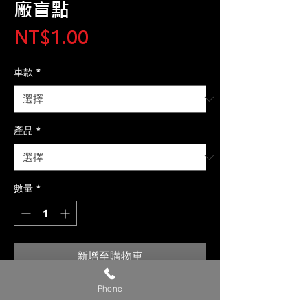
廠盲點
價
NT$1.00
格
車款
*
產品
*
數量
*
新增至購物車
Phone
【貼心提醒】