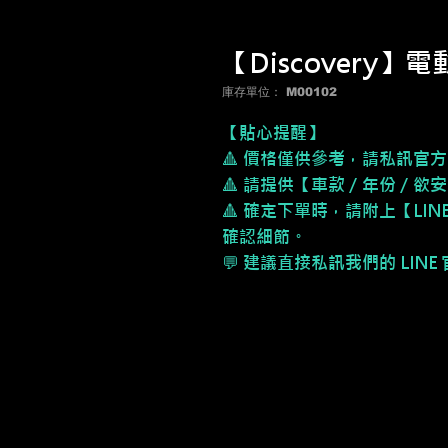
【Discovery】
庫存單位： M00102
【貼心提醒】
🔺 價格僅供參考，請私訊官方
🔺 請提供【車款／年份／欲
🔺 確定下單時，請附上【LI
確認細節。
💬 建議直接私訊我們的 LIN