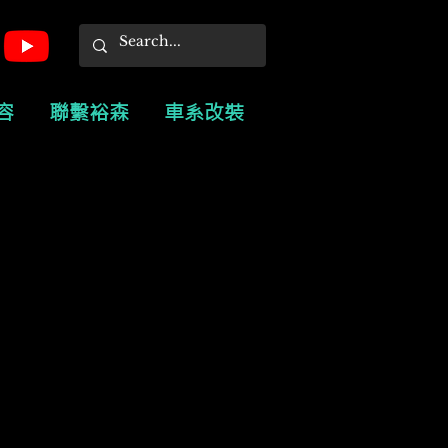
容
聯繫裕森
車系改裝