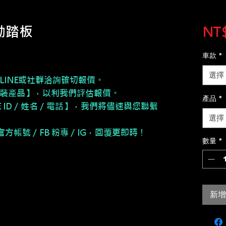
電動踏板
NT$
車款
*
選擇
LINE或社群洽詢確切報價。
安裝產品】，以利我們評估報價。
產品
*
NE ID／姓名／電話】，我們將儘速與您聯繫
選擇
E 官方帳號／FB 粉專／IG，回覆更即時！
數量
*
新增