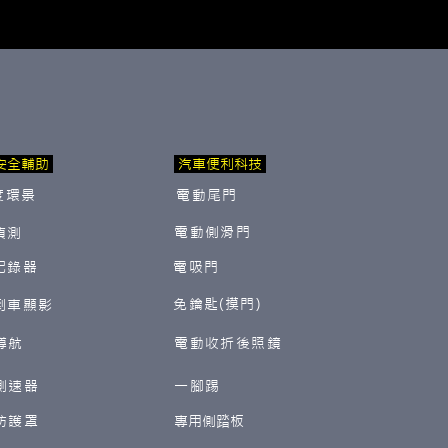
安全輔助
汽車便利科技
度環景
電動尾門
電動側滑門
偵測
紀錄器
電吸門
免鑰匙(摸門)
倒車顯影
導航
電動收折後照鏡
測速器
一腳踢
防護罩
​專用側踏板