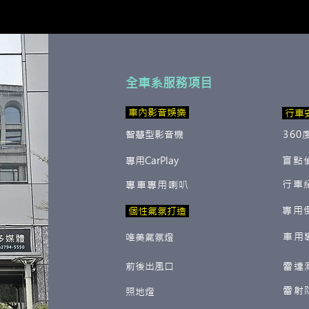
全車系服務項目
​ 車內影音娛樂
行車
智慧型影音機
360
專用CarPlay
盲點
行車
專車專用喇叭
專用
​ 個性氣氛打造
車用
唯美氣氛燈
前後出風口
雷達
雷射
照地燈