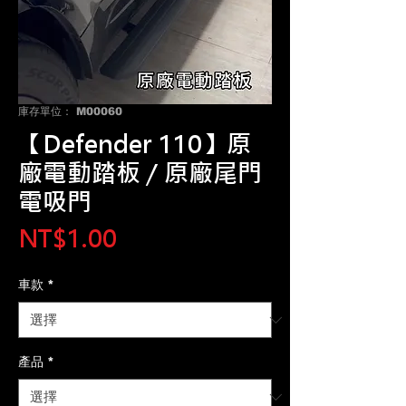
庫存單位： M00060
【Defender 110】原
廠電動踏板 / 原廠尾門
電吸門
價
NT$1.00
格
車款
*
產品
*