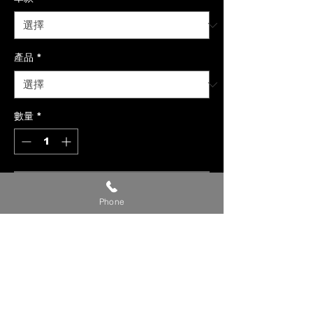
產品
*
數量
*
新增至購物車
Phone
【貼心提醒】
🔺 價格僅供參考，請私訊官方LINE或
社群洽詢確切報價。
🔺 請提供【車款／年份／欲安裝產
品】，以利我們評估報價。