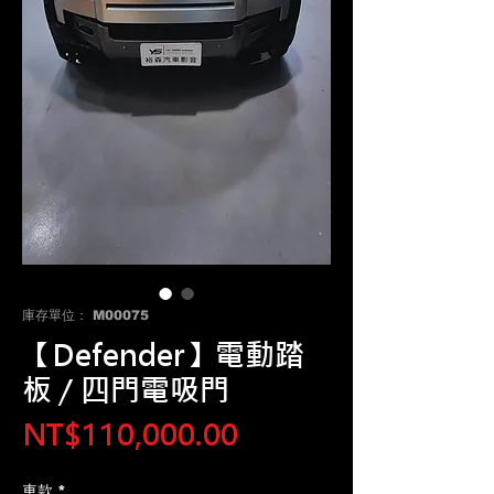
庫存單位： M00075
【Defender】電動踏
板 / 四門電吸門
價
NT$110,000.00
格
車款
*