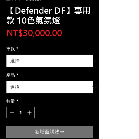
【Defender DF】專用
款 10色氣氛燈
價
NT$30,000.00
格
車款
*
產品
*
數量
*
新增至購物車