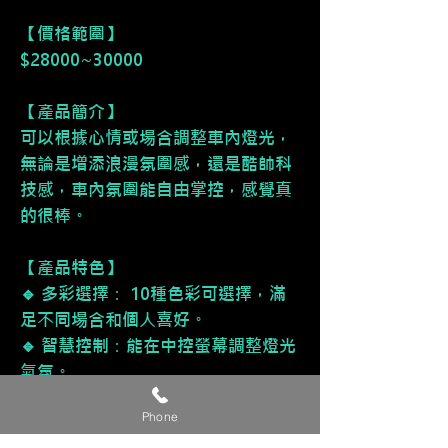
【價格範圍】
$28000~30000
【產品簡介】
可以根據心情或場合調整車內燈光，
無論是增添浪漫氛圍感，還是酷帥科
技感，車內氛圍能自由掌控，感覺真
的很棒。
【產品特色】
🔹 多彩選擇：
10種色彩可選擇，滿
足不同場合和個人喜好。
🔹 智慧控制：
能在中控螢幕調整燈光
氣氛。
Phone
【適用場合】