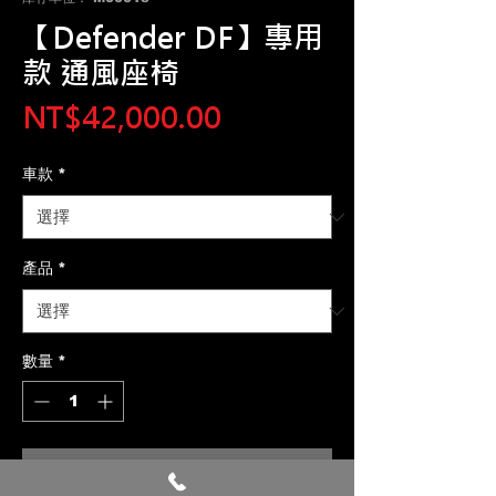
【Defender DF】專用
款 通風座椅
價
NT$42,000.00
格
車款
*
產品
*
數量
*
新增至購物車