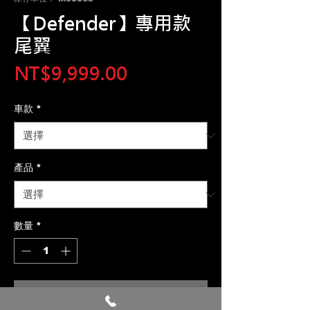
【Defender】專用款
尾翼
價
NT$9,999.00
格
車款
*
產品
*
數量
*
新增至購物車