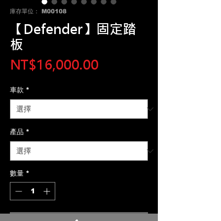
庫存單位： M00108
【Defender】固定踏
板
價
NT$16,000.00
格
車款
*
產品
*
數量
*