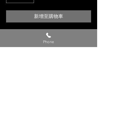
新增至購物車
【貼心提醒】
🔺 價格僅供參考，請私訊官方LINE或
Phone
社群洽詢確切報價。
🔺 請提供【車款／年份／欲安裝產
品】，以利我們評估報價。
🔺 確定下單時，請附上【LINE ID／
姓名／電話】，我們將儘速與您聯繫
確認細節。
💬 建議直接私訊我們的 LINE 官方帳
號／FB 粉專／IG，回覆更即時！
Copyright © 裕森汽車影音有限公司版權所有