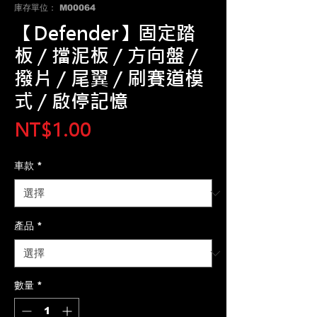
庫存單位： M00064
【Defender】固定踏
板 / 擋泥板 / 方向盤 /
撥片 / 尾翼 / 刷賽道模
式 / 啟停記憶
價
NT$1.00
格
車款
*
產品
*
數量
*