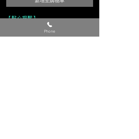
新增至購物車
【貼心提醒】
🔺 價格僅供參考，請私訊官方LINE或
Phone
社群洽詢確切報價。
🔺 請提供【車款／年份／欲安裝產
品】，以利我們評估報價。
🔺 確定下單時，請附上【LINE ID／
姓名／電話】，我們將儘速與您聯繫
確認細節。
💬 建議直接私訊我們的 LINE 官方帳
號／FB 粉專／IG，回覆更即時！
Copyright © 裕森汽車影音有限公司版權所有