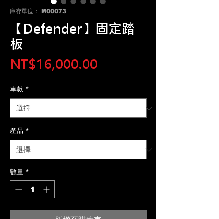
庫存單位： M00073
【Defender】固定踏
板
價
NT$16,000.00
格
車款
*
產品
*
數量
*