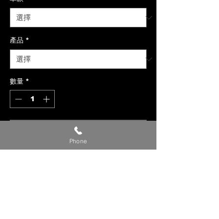
產品
*
數量
*
新增至購物車
Phone
【貼心提醒】
🔺 價格僅供參考，請私訊官方LINE或
社群洽詢確切報價。
🔺 請提供【車款／年份／欲安裝產
品】，以利我們評估報價。