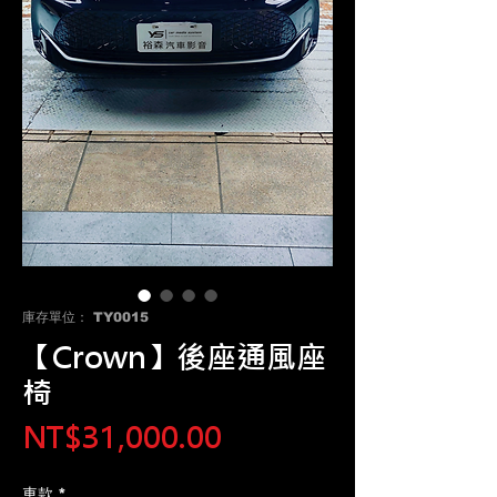
庫存單位： TY0015
【Crown】後座通風座
椅
價
NT$31,000.00
格
車款
*