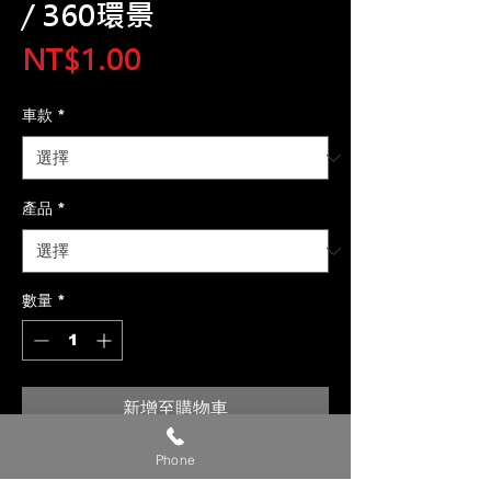
/ 360環景
價
NT$1.00
格
車款
*
產品
*
數量
*
新增至購物車
Phone
【貼心提醒】