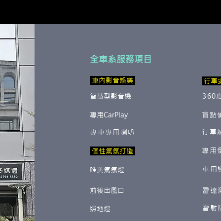
全車系服務項目
​ 車內影音娛樂
行車
智慧型影音機
360
專用CarPlay
盲點
行車
專車專用喇叭
專用
​ 個性氣氛打造
車用
唯美氣氛燈
前後出風口
雷達
雷射
照地燈