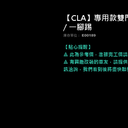
【CLA】專用款雙
/ 一腳踢
庫存單位： E00189
【貼心提醒】
🔺 此為參考價，準確完工價
🔺 有興趣改裝的車友，請提供
訊洽詢，我們看到後將盡快聯