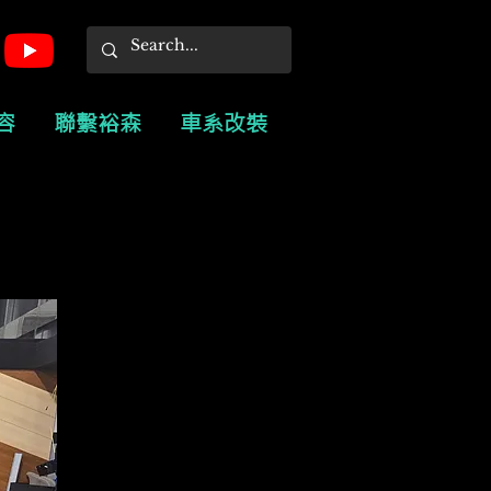
容
聯繫裕森
車系改裝