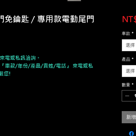
門免鑰匙 / 專用款電動尾門
NT$
車款
*
選擇
請來電或私訊洽詢。
產品
*
『車款/年份/產品/貴姓/電話』 來電或私
選擇
繫您!
數量
*
新增