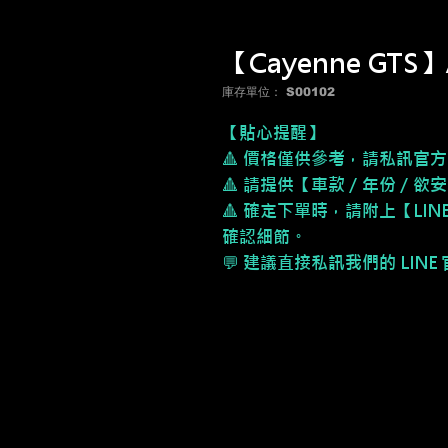
【Cayenne GTS】
庫存單位： S00102
【貼心提醒】
🔺 價格僅供參考，請私訊官方
🔺 請提供【車款／年份／欲
🔺 確定下單時，請附上【LI
確認細節。
💬 建議直接私訊我們的 LIN