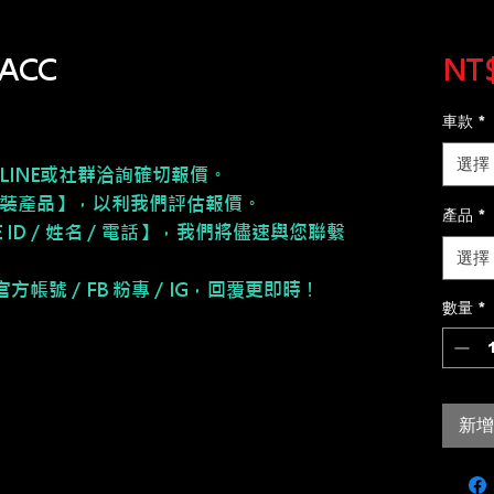
ACC
NT$
車款
*
選擇
LINE或社群洽詢確切報價。
安裝產品】，以利我們評估報價。
產品
*
NE ID／姓名／電話】，我們將儘速與您聯繫
選擇
E 官方帳號／FB 粉專／IG，回覆更即時！
數量
*
新增