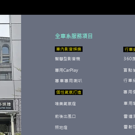
全車系服務項目
​ 車內影音娛樂
行車
智慧型影音機
360
專用CarPlay
盲點
行車
專車專用喇叭
專用
​ 個性氣氛打造
車用
唯美氣氛燈
前後出風口
雷達
雷射
照地燈