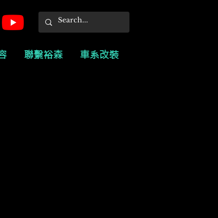
容
聯繫裕森
車系改裝