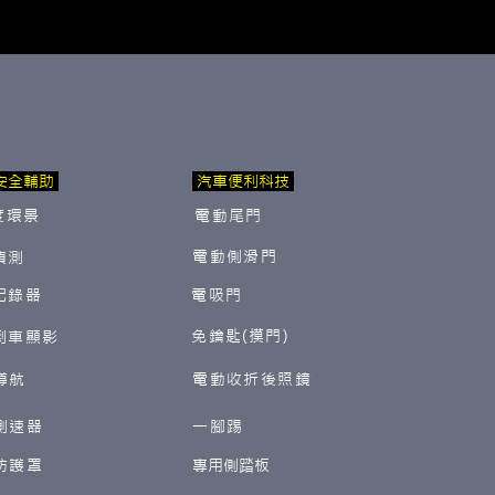
安全輔助
汽車便利科技
度環景
電動尾門
電動側滑門
偵測
紀錄器
電吸門
免鑰匙(摸門)
倒車顯影
導航
電動收折後照鏡
測速器
一腳踢
防護罩
​專用側踏板