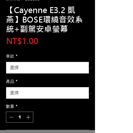
【Cayenne E3.2 凱
燕】BOSE環繞音效系
統+副駕安卓螢幕
價
NT$1.00
格
車款
*
產品
*
數量
*