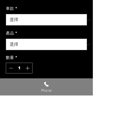
格
車款
*
產品
*
數量
*
新增至購物車
Phone
【貼心提醒】
🔺 價格僅供參考，請私訊官方LINE或
社群洽詢確切報價。
🔺 請提供【車款／年份／欲安裝產