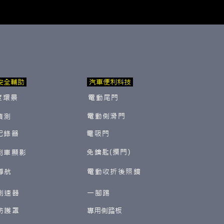
安全輔助
汽車便利科技
度環景
電動尾門
電動側滑門
偵測
紀錄器
電吸門
免鑰匙(摸門)
倒車顯影
導航
電動收折後照鏡
測速器
一腳踢
防護罩
​專用側踏板