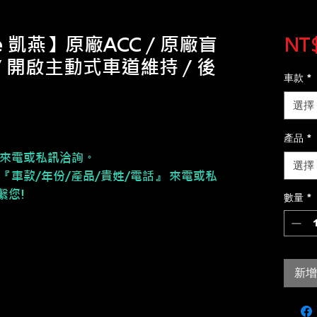
pe 凱燕】原廠ACC / 原廠盲
NT$
 / 開啟主動式車道維持 / 後
車款
*
選擇
產品
*
來電或私訊洽詢。
選擇
『車款/年份/產品/貴姓/電話』 來電或私
繫您!
數量
*
新增