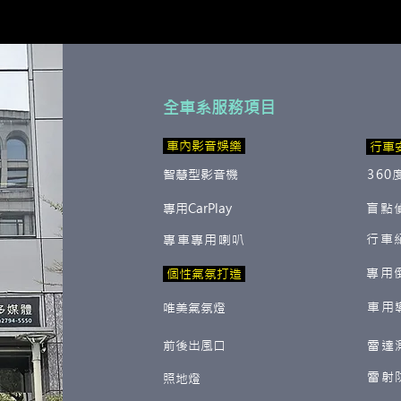
全車系服務項目
​ 車內影音娛樂
行車
智慧型影音機
360
專用CarPlay
盲點
行車
專車專用喇叭
專用
​ 個性氣氛打造
車用
唯美氣氛燈
前後出風口
雷達
雷射
照地燈