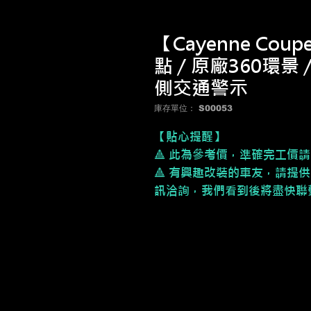
【Cayenne Cou
點 / 原廠360環景
側交通警示
庫存單位： S00053
【貼心提醒】
🔺 此為參考價，
準確完工價請
🔺 有興趣改裝的車友，請提供
訊洽詢，我們看到後將盡快聯