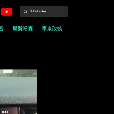
容
聯繫裕森
車系改裝