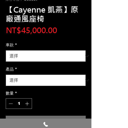
【Cayenne 凱燕】原
廠通風座椅
價
NT$45,000.00
格
車款
*
產品
*
數量
*
新增至購物車