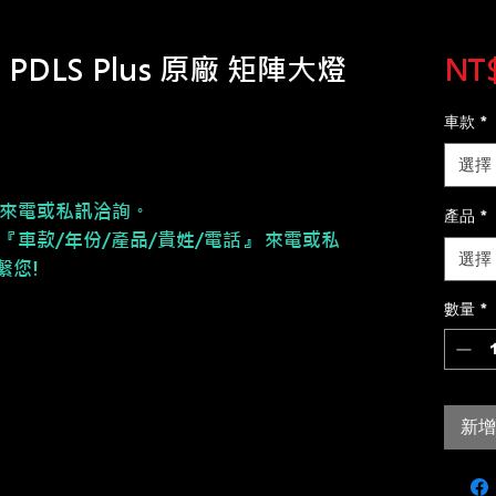
 PDLS Plus 原廠 矩陣大燈
NT$
車款
*
選擇
來電或私訊洽詢。
產品
*
『車款/年份/產品/貴姓/電話』 來電或私
選擇
繫您!
數量
*
新增