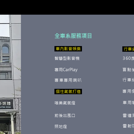
全車系服務項目
​ 車內影音娛樂
行車
智慧型影音機
360
專用CarPlay
盲點
行車
專車專用喇叭
專用
​ 個性氣氛打造
車用
唯美氣氛燈
前後出風口
雷達
雷射
照地燈