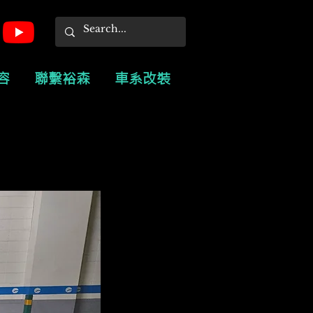
容
聯繫裕森
車系改裝