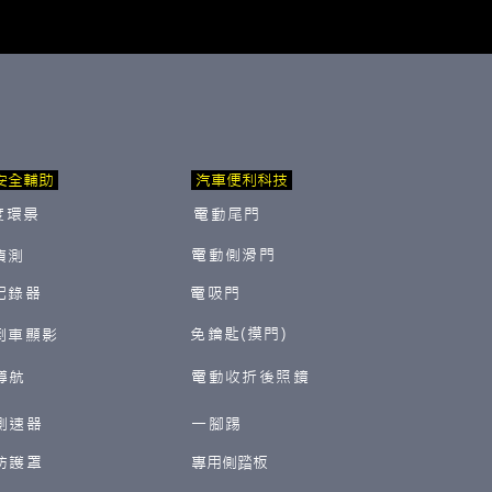
安全輔助
汽車便利科技
度環景
電動尾門
電動側滑門
偵測
紀錄器
電吸門
免鑰匙(摸門)
倒車顯影
導航
電動收折後照鏡
測速器
一腳踢
防護罩
​專用側踏板