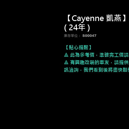
【Cayenne 凱燕】
( 24年 )
庫存單位： S00047
【貼心提醒】
🔺 此為參考價，
準確完工價請
🔺 有興趣改裝的車友，請提供
訊洽詢，我們看到後將盡快聯