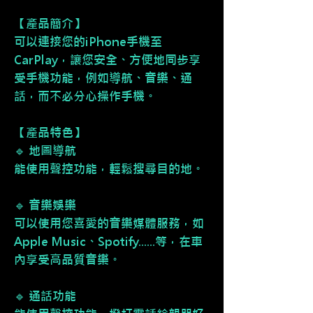
【產品簡介】
可以連接您的iPhone手機至
CarPlay，讓您安全、方便地同步享
受手機功能，例如導航、音樂、通
話，而不必分心操作手機。
【產品特色】
🔹 地圖導航
能使用聲控功能，輕鬆搜尋目的地。
🔹 音樂娛樂
可以使用您喜愛的音樂媒體服務，如
Apple Music、Spotify......等，在車
內享受高品質音樂。
🔹 通話功能