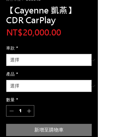
【Cayenne 凱燕】
CDR CarPlay
價
NT$20,000.00
格
車款
*
產品
*
數量
*
新增至購物車