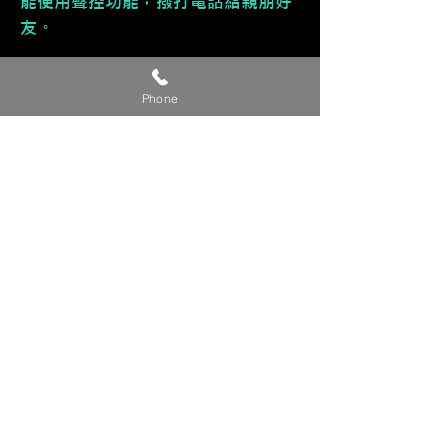
能使用聲控功能，撥打電話給親朋好
友。
🔹 多元應用功能
Phone
接收訊息、行事曆......等功能。
🔹 直覺式操作
介面直覺好上手，售後服務有技術專
員教導您使用，不擔心不會使用。
🔹 🈶 支援手機鏡像輸出，同步
iPhone手機畫面，進而能觀看影片。
【貼心提醒】
🔺 此為參考價，準確完工價請來電或
私訊洽詢。
🔺 有興趣改裝的車友，請提供『車
款/年份/產品/貴姓/電話』 來電或私