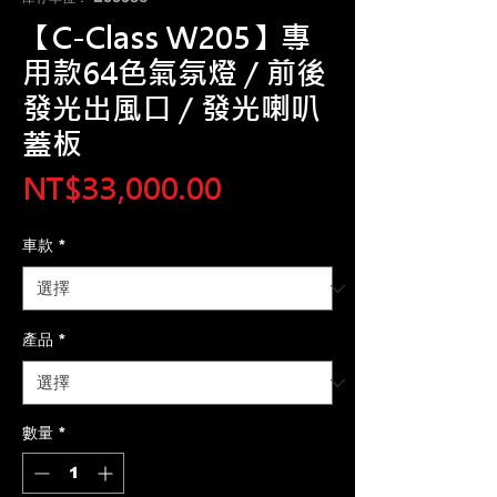
【C-Class W205】專
用款64色氣氛燈 / 前後
發光出風口 / 發光喇叭
蓋板
價
NT$33,000.00
格
車款
*
產品
*
數量
*