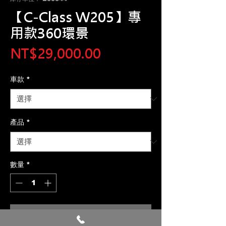
【C-Class W205】專
用款360環景
價
NT$29,000.00
格
車款
*
產品
*
數量
*
新增至購物車