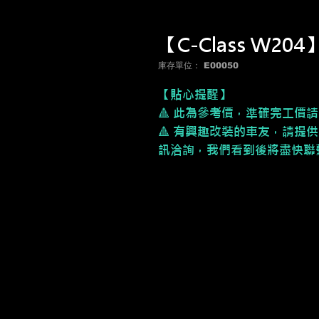
【C-Class W2
庫存單位： E00050
【貼心提醒】
🔺 此為參考價，
準確完工價請
🔺 有興趣改裝的車友，請提供
訊洽詢，我們看到後將盡快聯