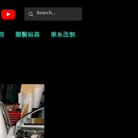
容
聯繫裕森
車系改裝