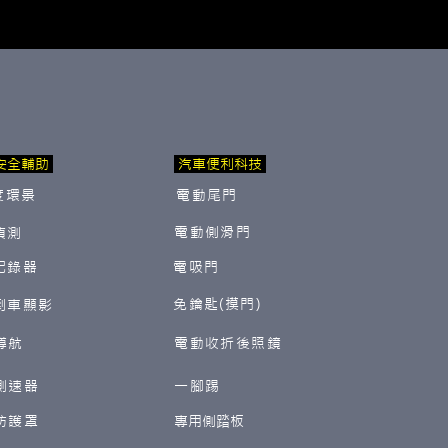
安全輔助
汽車便利科技
度環景
電動尾門
電動側滑門
偵測
紀錄器
電吸門
免鑰匙(摸門)
倒車顯影
導航
電動收折後照鏡
測速器
一腳踢
防護罩
​專用側踏板