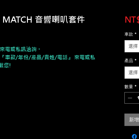
04】MATCH 音響喇叭套件
NT$
車款
*
選擇
來電或私訊洽詢。
『車款/年份/產品/貴姓/電話』 來電或私
產品
*
繫您!
選擇
數量
*
新增