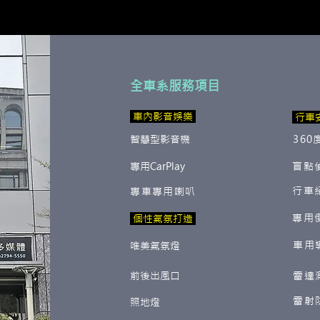
全車系服務項目
​ 車內影音娛樂
行車
智慧型影音機
360
專用CarPlay
盲點
行車
專車專用喇叭
專用
​ 個性氣氛打造
車用
唯美氣氛燈
前後出風口
雷達
雷射
照地燈