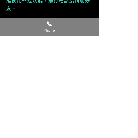
能使用聲控功能，撥打電話給親朋好
友。
🔹 多元應用功能
Phone
接收訊息、行事曆......等功能。
🔹 直覺式操作
介面直覺好上手，售後服務有技術專
員教導您使用，不擔心不會使用。
🔹 🈶 支援手機鏡像輸出，同步
iPhone手機畫面，進而能觀看影片。
【貼心提醒】
🔺 此為參考價，準確完工價請來電或
私訊洽詢。
🔺 有興趣改裝的車友，請提供『車
款/年份/產品/貴姓/電話』 來電或私