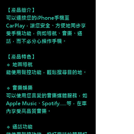
【產品簡介】
可以連接您的iPhone手機至
CarPlay，讓您安全、方便地同步享
受手機功能，例如導航、音樂、通
話，而不必分心操作手機。
【產品特色】
🔹 地圖導航
能使用聲控功能，輕鬆搜尋目的地。
🔹 音樂娛樂
可以使用您喜愛的音樂媒體服務，如
Apple Music、Spotify......等，在車
內享受高品質音樂。
🔹 通話功能