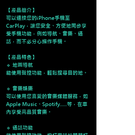
【產品簡介】
可以連接您的iPhone手機至
CarPlay，讓您安全、方便地同步享
受手機功能，例如導航、音樂、通
話，而不必分心操作手機。
【產品特色】
🔹 地圖導航
能使用聲控功能，輕鬆搜尋目的地。
🔹 音樂娛樂
可以使用您喜愛的音樂媒體服務，如
Apple Music、Spotify......等，在車
內享受高品質音樂。
🔹 通話功能