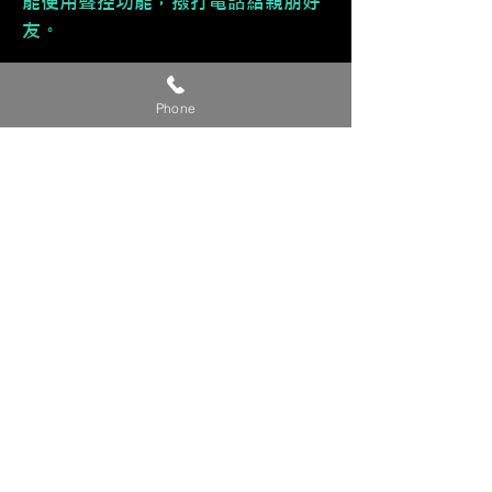
能使用聲控功能，撥打電話給親朋好
友。
🔹 多元應用功能
Phone
接收訊息、行事曆......等功能。
🔹 直覺式操作
介面直覺好上手，售後服務有技術專
員教導您使用，不擔心不會使用。
🔹 🈶 支援手機鏡像輸出，同步
iPhone手機畫面，進而能觀看影片。
【貼心提醒】
🔺 此為參考價，準確完工價請來電或
私訊洽詢。
🔺 有興趣改裝的車友，請提供『車
款/年份/產品/貴姓/電話』 來電或私