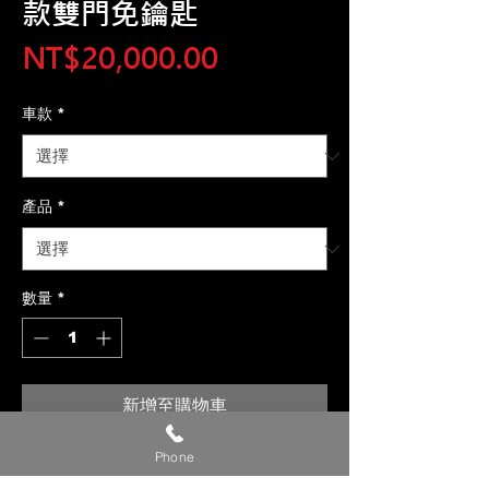
款雙門免鑰匙
價
NT$20,000.00
格
車款
*
產品
*
數量
*
新增至購物車
Phone
【貼心提醒】