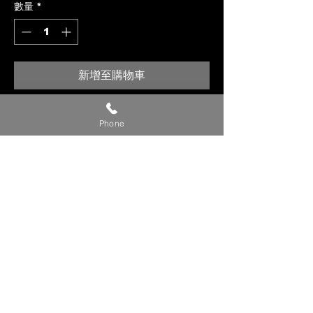
數量
*
新增至購物車
【貼心提醒】
Phone
🔺 價格僅供參考，請私訊官方LINE或
社群洽詢確切報價。
🔺 請提供【車款／年份／欲安裝產
品】，以利我們評估報價。
🔺 確定下單時，請附上【LINE ID／
姓名／電話】，我們將儘速與您聯繫
確認細節。
💬 建議直接私訊我們的 LINE 官方帳
號／FB 粉專／IG，回覆更即時！