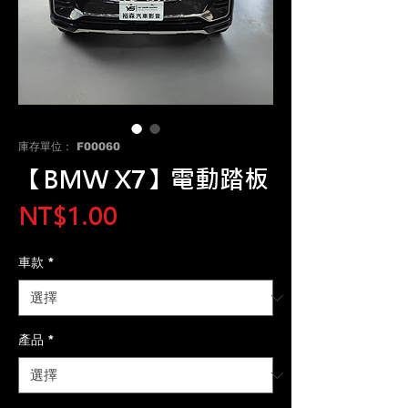
庫存單位： F00060
【BMW X7】電動踏板
價
NT$1.00
格
車款
*
產品
*