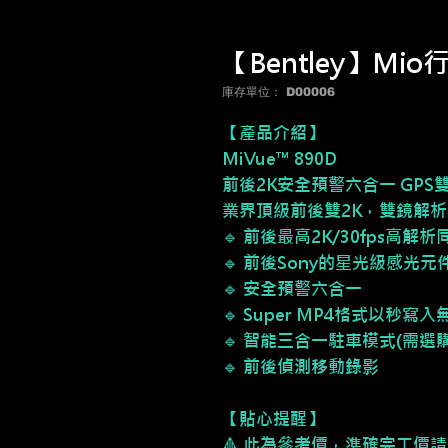
【Bentley】Mi
庫存單位： D00006
【產品介紹】
MiVue™ 890D
前後2K安全預警六合一 GP
業界頂級前後雙2K，雙鏡解
🔹 前後最高2K/30fps高解
🔹 前後Sony的星光級感光元
🔹 安全預警六合一
🔹 Super MP4格式以秒寫
🔹 智能三合一駐車模式(需選
🔹 前後偵測移動錄影
【貼心提醒】
🔺 此為參考價，
準確完工價請