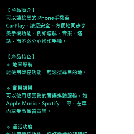
【產品簡介】
可以連接您的iPhone手機至
CarPlay，讓您安全、方便地同步享
受手機功能，例如導航、音樂、通
話，而不必分心操作手機。
【產品特色】
🔹 地圖導航
能使用聲控功能，輕鬆搜尋目的地。
🔹 音樂娛樂
可以使用您喜愛的音樂媒體服務，如
Apple Music、Spotify......等，在車
內享受高品質音樂。
🔹 通話功能