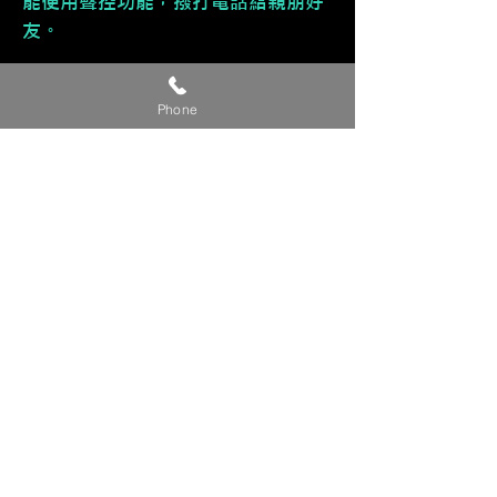
能使用聲控功能，撥打電話給親朋好
友。
🔹 多元應用功能
Phone
接收訊息、行事曆......等功能。
🔹 直覺式操作
介面直覺好上手，售後服務有技術專
員教導您使用，不擔心不會使用。
🔹 🈶 支援手機鏡像輸出，同步
iPhone手機畫面，進而能觀看影片。
【貼心提醒】
🔺 此為參考價，準確完工價請來電或
私訊洽詢。
🔺 有興趣改裝的車友，請提供『車
款/年份/產品/貴姓/電話』 來電或私