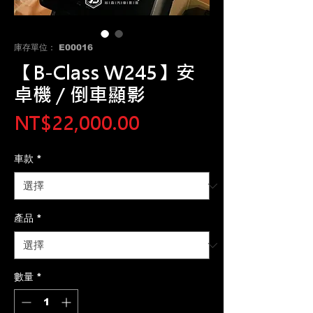
庫存單位： E00016
【B-Class W245】安
卓機 / 倒車顯影
價
NT$22,000.00
格
車款
*
產品
*
數量
*