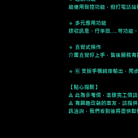
能使用聲控功能，撥打電話給
🔹 多元應用功能
接收訊息、行事曆......等功能
🔹 直覺式操作
介面直覺好上手，售後服務有
🔹 🈶 支援手機鏡像輸出，
【貼心提醒】
🔺 此為參考價，準確完工價
🔺 有興趣改裝的車友，請提供
訊洽詢，我們看到後將盡快聯