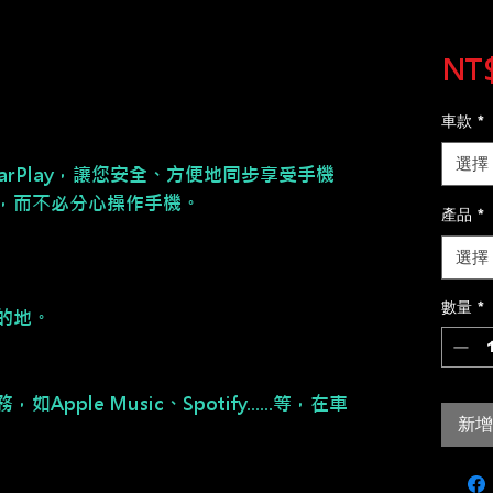
NT$
車款
*
選擇
CarPlay，讓您安全、方便地同步享受手機
，而不必分心操作手機。
產品
*
選擇
數量
*
的地。
ple Music、Spotify......等，在車
新增