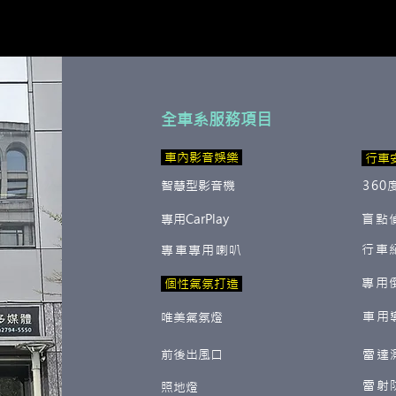
全車系服務項目
​ 車內影音娛樂
行車
智慧型影音機
360
專用CarPlay
盲點
行車
專車專用喇叭
專用
​ 個性氣氛打造
車用
唯美氣氛燈
前後出風口
雷達
雷射
照地燈