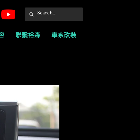
容
聯繫裕森
車系改裝