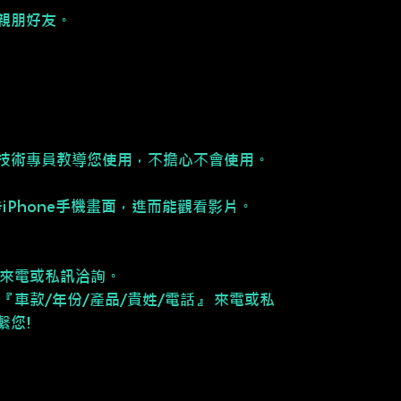
親朋好友。
。
技術專員教導您使用，不擔心不會使用。
同步iPhone手機畫面，進而能觀看影片。
請來電或私訊洽詢。
『車款/年份/產品/貴姓/電話』 來電或私
繫您!