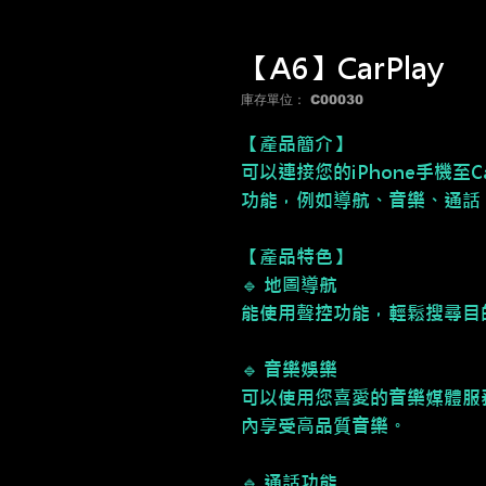
【A6】CarPlay
庫存單位： C00030
【產品簡介】
可以連接您的iPhone手機至
功能，例如導航、音樂、通話
【產品特色】
🔹 地圖導航
能使用聲控功能，輕鬆搜尋目
🔹 音樂娛樂
可以使用您喜愛的音樂媒體服務，如Ap
內享受高品質音樂。
🔹 通話功能