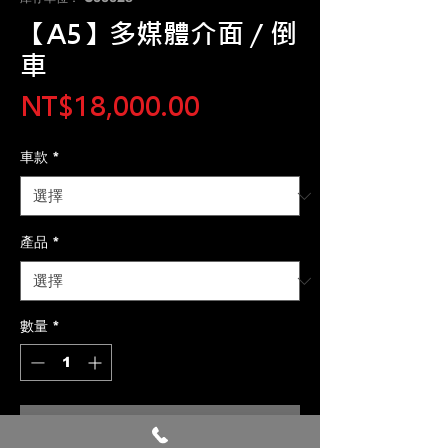
【A5】多媒體介面 / 倒
車
價
NT$18,000.00
格
車款
*
產品
*
數量
*
新增至購物車