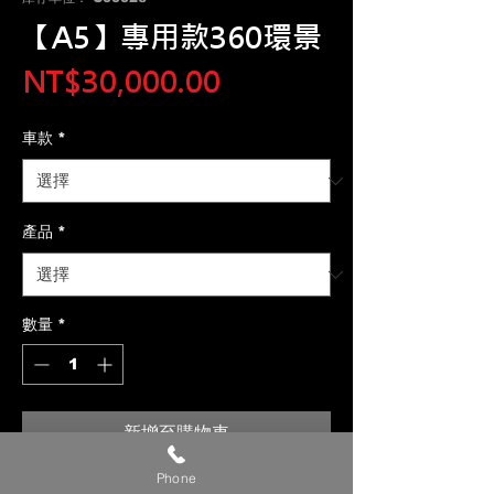
【A5】專用款360環景
價
NT$30,000.00
格
車款
*
產品
*
數量
*
新增至購物車
Phone